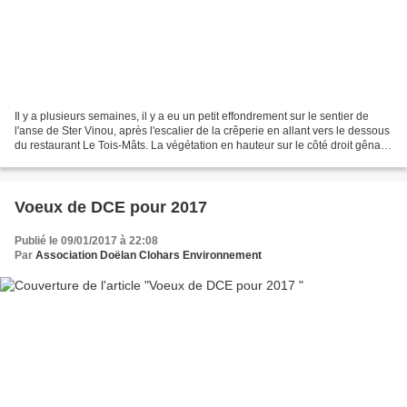
Il y a plusieurs semaines, il y a eu un petit effondrement sur le sentier de
l'anse de Ster Vinou, après l'escalier de la crêperie en allant vers le dessous
du restaurant Le Tois-Mâts. La végétation en hauteur sur le côté droit gênait
le passage et nous...
Voeux de DCE pour 2017
Publié le 09/01/2017 à 22:08
Par
Association Doëlan Clohars Environnement