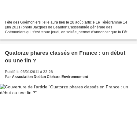
Fête des Goémoniers : elle aura lieu le 28 août (article Le Télégramme 14
juin 2011) photo Jacques de Beaufort L'assemblée générale des
Goémoniers qui s'est tenue jeudi, en soirée, permet d'annoncer que la Fête
des goémoniers se déroulera le dernier dimanche...
Quatorze phares classés en France : un début
ou une fin ?
Publié le 08/01/2011 à 22:28
Par
Association Doëlan Clohars Environnement