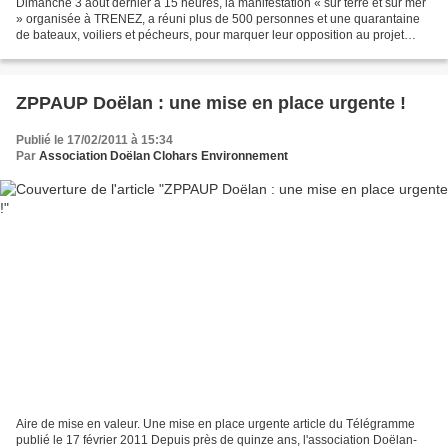
Dimanche 3 août dernier à 15 heures, la manifestation « sur terre et sur mer
» organisée à TRENEZ, a réuni plus de 500 personnes et une quarantaine
de bateaux, voiliers et pécheurs, pour marquer leur opposition au projet
industriel de culture d’algues...
ZPPAUP Doëlan : une mise en place urgente !
Publié le 17/02/2011 à 15:34
Par
Association Doëlan Clohars Environnement
Aire de mise en valeur. Une mise en place urgente article du Télégramme
publié le 17 février 2011 Depuis près de quinze ans, l'association Doëlan-