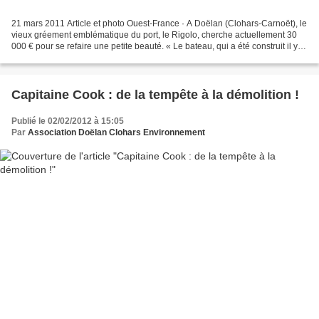
21 mars 2011 Article et photo Ouest-France · A Doëlan (Clohars-Carnoët), le
vieux gréement emblématique du port, le Rigolo, cherche actuellement 30
000 € pour se refaire une petite beauté. « Le bateau, qui a été construit il y a
près de vingt ans, souffre...
Capitaine Cook : de la tempête à la démolition !
Publié le 02/02/2012 à 15:05
Par
Association Doëlan Clohars Environnement