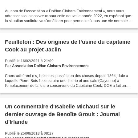
Au nom de l’association « Doëlan Clohars Environnement », nous vous
adressons tous nos vœux pour cette nouvelle année 2022, en espérant que
la situation sanitaire va s’améliorer pour permettre à tous une vie normale.
Le virus n’a toutefois pas empêché...
Feuilleton : Des origines de l’usine du capitaine
Cook au projet Jaclin
Publié le 16/02/2021 à 21:09
Par
Association Doëlan Clohars Environnement
Chers adhérent.e.s, Il s’en est passé bien des choses depuis 1864, date à
laquelle Pierre Bois fit construire une friterie et une cale (Cayenne) à
l'emplacement de la future conserverie du Capitaine Cook. DCE a fait un
saut dans la passé pour tenter de...
Un commentaire d'Isabelle Michaud sur le
dernier ouvrage de Benoîte Groult : Journal
d'Irlande
Publié le 25/08/2018 à 08:27