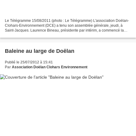
Le Télégramme 15/08/2011 (photo : Le Télégramme) L'association Doëlan-
Clohars-Environnement (DCE) a tenu son assemblée générale, jeudi, à
Saint-Jacques. Laurence Bineau, présidente par intérim, a commencé la
réunion par un hommage à Jean-Louis Michaud,...
Baleine au large de Doëlan
Publié le 25/07/2012 à 15:41
Par
Association Doëlan Clohars Environnement