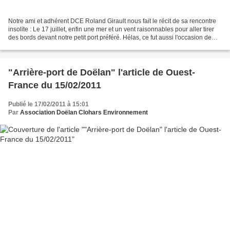
Notre ami et adhérent DCE Roland Girault nous fait le récit de sa rencontre
insolite : Le 17 juillet, enfin une mer et un vent raisonnables pour aller tirer
des bords devant notre petit port préféré. Hélas, ce fut aussi l'occasion de
découvrir un triste...
"Arrière-port de Doëlan" l'article de Ouest-
France du 15/02/2011
Publié le 17/02/2011 à 15:01
Par
Association Doëlan Clohars Environnement