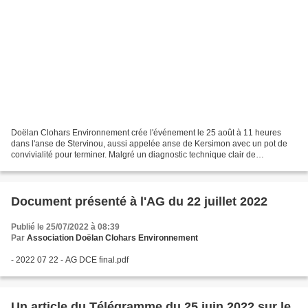
Doëlan Clohars Environnement crée l'événement le 25 août à 11 heures
dans l'anse de Stervinou, aussi appelée anse de Kersimon avec un pot de
convivialité pour terminer. Malgré un diagnostic technique clair de
l'établissement public Cerema, la municipalité...
Document présenté à l'AG du 22 juillet 2022
Publié le 25/07/2022 à 08:39
Par
Association Doëlan Clohars Environnement
- 2022 07 22 - AG DCE final.pdf
Un article du Télégramme du 25 juin 2022 sur le