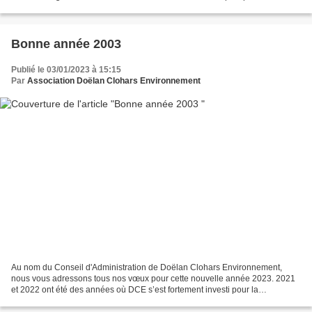
maintenir cet élément essentiel...
Bonne année 2003
Publié le 03/01/2023 à 15:15
Par
Association Doëlan Clohars Environnement
Au nom du Conseil d'Administration de Doëlan Clohars Environnement,
nous vous adressons tous nos vœux pour cette nouvelle année 2023. 2021
et 2022 ont été des années où DCE s’est fortement investi pour la
restauration du sentier côtier de Doëlan. Aujourd’hui,...