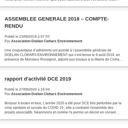
garde en bonne santé et vous fasse profiter...
ASSEMBLEE GENERALE 2018 – COMPTE-
RENDU
Publié le 23/08/2018 à 07:53
Par
Association Doëlan Clohars Environnement
Une cinquantaine d’adhérents ont assisté à l’assemblée générale de
DOELAN CLOHARS ENVIRONNEMENT qui s’est tenue le 9 août 2018, en
présence de Monsieur Rossignol, adjoint aux travaux à la Mairie de Clohars-
Carnoët. Isabelle Michaud, secrétaire, remercie...
rapport d'activité DCE 2019
Publié le 27/09/2020 à 16:04
Par
Association Doëlan Clohars Environnement
Bonjour à toutes et tous, L'année 2020 a été pour DCE très perturbée par la
crise sanitaire et sociale du COVID 19 ; elle a contrarié l'ensemble des
projets associatifs. Néanmoins et comme l'a permis un décret en conseil
d'état, je vous propose de tenir...