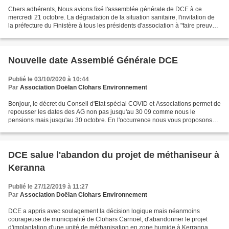
Chers adhérents, Nous avions fixé l'assemblée générale de DCE à ce
mercredi 21 octobre. La dégradation de la situation sanitaire, l'invitation de
la préfecture du Finistère à tous les présidents d'association à "faire preuve
de la plus grande vigilance"...
Nouvelle date Assemblé Générale DCE
Publié le 03/10/2020 à 10:44
Par
Association Doëlan Clohars Environnement
Bonjour, le décret du Conseil d'Etat spécial COVID et Associations permet de
repousser les dates des AG non pas jusqu'au 30 09 comme nous le
pensions mais jusqu'au 30 octobre. En l'occurrence nous vous proposons
donc de tenir l'AG le mercredi 21 octobre...
DCE salue l'abandon du projet de méthaniseur à
Keranna
Publié le 27/12/2019 à 11:27
Par
Association Doëlan Clohars Environnement
DCE a appris avec soulagement la décision logique mais néanmoins
courageuse de municipalité de Clohars Carnoët, d'abandonner le projet
d'implantation d'une unité de méthanisation en zone humide à Kerranna.