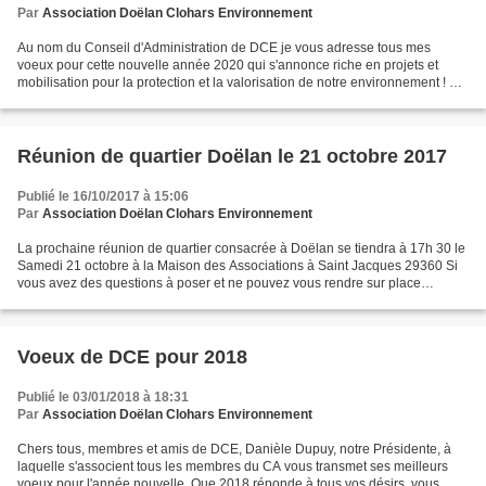
Par
Association Doëlan Clohars Environnement
Au nom du Conseil d'Administration de DCE je vous adresse tous mes
voeux pour cette nouvelle année 2020 qui s'annonce riche en projets et
mobilisation pour la protection et la valorisation de notre environnement ! Ce
début d'année est également, pour...
Réunion de quartier Doëlan le 21 octobre 2017
Publié le 16/10/2017 à 15:06
Par
Association Doëlan Clohars Environnement
La prochaine réunion de quartier consacrée à Doëlan se tiendra à 17h 30 le
Samedi 21 octobre à la Maison des Associations à Saint Jacques 29360 Si
vous avez des questions à poser et ne pouvez vous rendre sur place
envoyez les par mail à DCE qui se chargera...
Voeux de DCE pour 2018
Publié le 03/01/2018 à 18:31
Par
Association Doëlan Clohars Environnement
Chers tous, membres et amis de DCE, Danièle Dupuy, notre Présidente, à
laquelle s'associent tous les membres du CA vous transmet ses meilleurs
voeux pour l'année nouvelle. Que 2018 réponde à tous vos désirs, vous