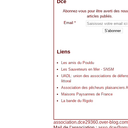
Dce
Abonnez-vous pour être averti des nou
articles publiés.
Email
Liens
Les amis du Pouldu
Les Sauveteurs en Mer - SNSM
UADL: union des associations de défen
littoral
Association des pêcheurs plaisancier
Maisons Paysannes de France
La bande du Rigolo
association.dce29360.over-blog.com
Mail de l'association :
asso.dce@gma