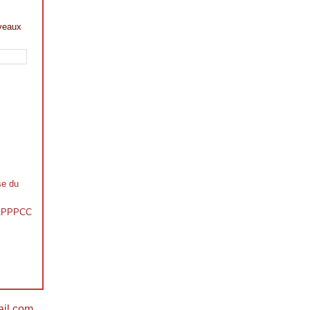
veaux
se du
s APPPCC
il.com