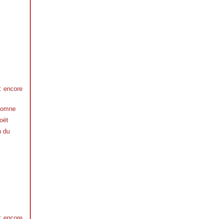
 : encore
utomne
oët
n du
 : encore