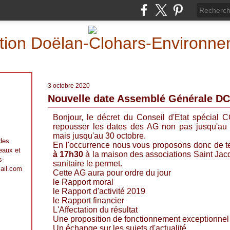
iation Doëlan-Clohars-Environn
3 octobre 2020
Nouvelle date Assemblé Générale D
Bonjour, le décret du Conseil d'Etat spécial 
repousser les dates des AG non pas jusqu'a
mais jusqu'au 30 octobre.
 des
En l'occurrence nous vous proposons donc de t
 eaux et
à 17h30
à la maison des associations Saint Jacqu
s-
sanitaire le permet.
ail.com
Cette AG aura pour ordre du jour
le Rapport moral
le Rapport d'activité 2019
le Rapport financier
L'Affectation du résultat
Une proposition de fonctionnement exceptionnel 
Un échange sur les sujets d'actualité