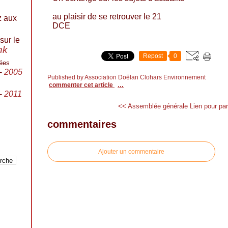
au plaisir de se retrouver le 21
z aux
DCE
sur le
ink
Repost
0
ées
-
2005
Published by Association Doëlan Clohars Environnement
commenter cet article
…
-
2011
<< Assemblée générale
Lien pour par
commentaires
Ajouter un commentaire