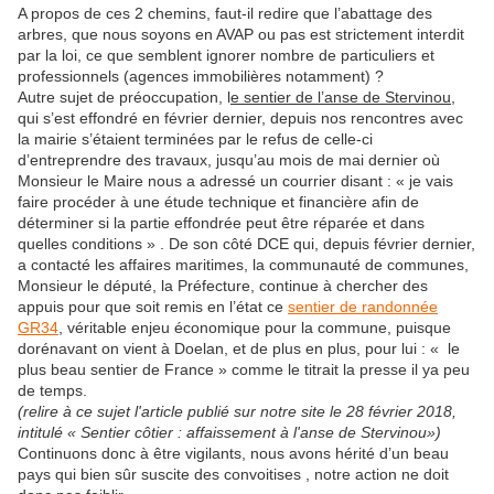
A propos de ces 2 chemins, faut-il redire que l’abattage des
arbres, que nous soyons en AVAP ou pas est strictement interdit
par la loi, ce que semblent ignorer nombre de particuliers et
professionnels (agences immobilières notamment) ?
Autre sujet de préoccupation, l
e sentier de l’anse de Stervinou
,
qui s’est effondré en février dernier, depuis nos rencontres avec
la mairie s’étaient terminées par le refus de celle-ci
d’entreprendre des travaux, jusqu’au mois de mai dernier où
Monsieur le Maire nous a adressé un courrier disant : « je vais
faire procéder à une étude technique et financière afin de
déterminer si la partie effondrée peut être réparée et dans
quelles conditions » . De son côté DCE qui, depuis février dernier,
a contacté les affaires maritimes, la communauté de communes,
Monsieur le député, la Préfecture, continue à chercher des
appuis pour que soit remis en l’état ce
sentier de randonnée
GR34
, véritable enjeu économique pour la commune, puisque
dorénavant on vient à Doelan, et de plus en plus, pour lui : « le
plus beau sentier de France » comme le titrait la presse il ya peu
de temps.
(relire à ce sujet l'article publié sur notre site le 28 février 2018,
intitulé « Sentier côtier : affaissement à l'anse de Stervinou»)
Continuons donc à être vigilants, nous avons hérité d’un beau
pays qui bien sûr suscite des convoitises , notre action ne doit