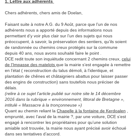
1. Lettre aux adhérents
Chers adhérents, chers amis de Doelan,
Faisant suite à notre A.G. du 9 Août, parce que l’un de nos
adhérents nous a apporté depuis des informations nous
permettant d’y voir plus clair sur l’un des sujets qui nous
préoccupent, à savoir, la préservation des sentiers, qu’ils soient
de randonnée ou chemins creux protégés sur la commune
depuis 40 ans, nous avons souhaité faire le point .
DCE redit toute son inquiétude concernant 2 chemins creux,
celui
de l’Impasse des matelots
que la mairie s’est engagée à remettre
en l’état ( reconstruction du talus démoli, à l’identique, et
plantation de chênes et châtaigniers abattus pour laisser passer
des engins de construction) sans toutefois nous préciser de
délais.
(relire à ce sujet l'article publié sur notre site le 14 décembre
2016 dans la rubrique « environnement, littoral de Bretagne »,
intitulé « Massacre à la tronçonneuse »)
Quant au chemin reliant la
Chapelle à la fontaine de Kerdoalen
,
emprunté, avec l’aval de la mairie ?, par une voiture, DCE s’est
engagé à rencontrer les propriétaires pour qu’une solution
amiable soit trouvée, la mairie nous ayant précisé avoir échoué
dans ses tentatives d’accord.