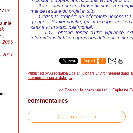
inexistante auprès des habitants vivant près de 
Après des années d'immobilisme, la précipit
z aux
mal de la suite du projet in situ.
Certes la tempête de décembre nécessitait d
groupe ITP-Intermarché, qui a occupé les lieux
sur le
sans aucun souci patrimonial.
ink
DCE entend rester d'une vigilance ext
ées
informations fiables auprès des différents acteurs
-
2005
-
2011
Repost
0
Published by Association Doëlan Clohars Environnement
dans
f
commenter cet article
…
<< Doëlan : la cheminée fait...
Capitaine Co
commentaires
Ajouter un commentaire