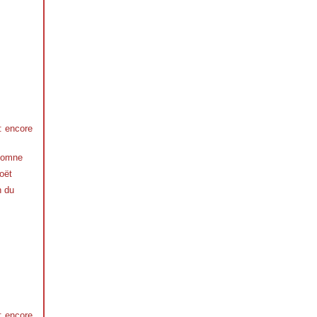
 : encore
utomne
oët
n du
 : encore