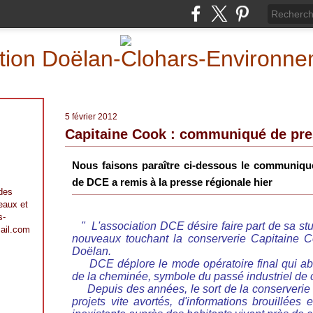
iation Doëlan-Clohars-Environn
5 février 2012
Capitaine Cook : communiqué de pre
Nous faisons paraître ci-dessous le communiqué
de DCE a remis à la presse régionale hier
 des
 eaux et
s-
"
L'association DCE désire faire part de sa s
ail.com
nouveaux touchant la conserverie Capitaine Co
Doëlan.
DCE déplore le mode opératoire final qui abo
de la cheminée, symbole du passé industriel de c
Depuis des années, le sort de la conserverie a
projets vite avortés, d'informations brouillées 