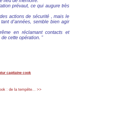
ce lieu de mémoire.
ation prévaut, ce qui augure très
es actions de sécurité , mais le
 tant d’années, semble bien agir
rême en réclamant contacts et
 de cette opération. "
utur capitaine cook
ok : de la tempête... >>