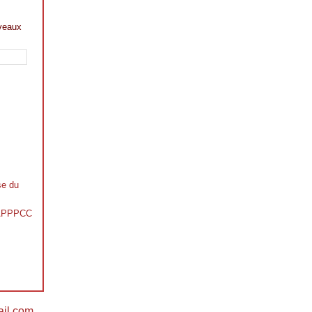
veaux
se du
s APPPCC
il.com