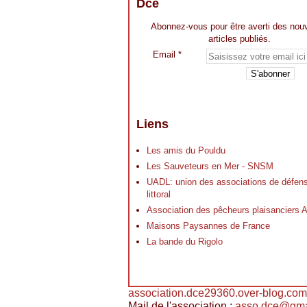
Dce
Abonnez-vous pour être averti des nou
articles publiés.
Email
Liens
Les amis du Pouldu
Les Sauveteurs en Mer - SNSM
UADL: union des associations de défen
littoral
Association des pêcheurs plaisancier
Maisons Paysannes de France
La bande du Rigolo
association.dce29360.over-blog.com
Mail de l'association :
asso.dce@gma