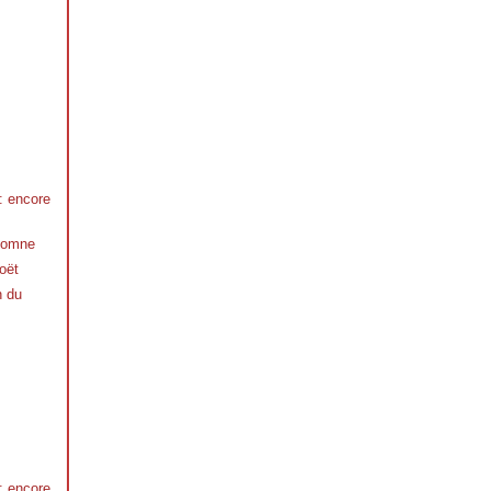
 : encore
utomne
oët
n du
 : encore