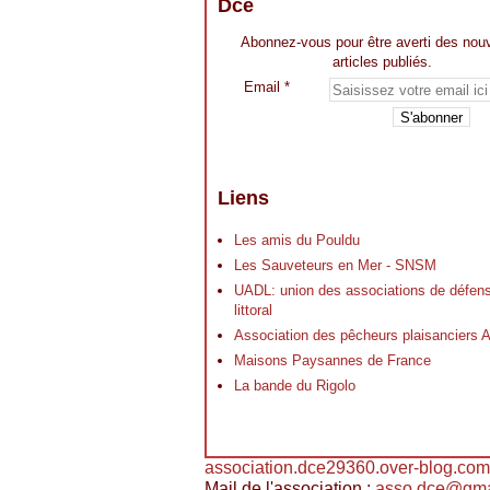
Dce
Abonnez-vous pour être averti des nou
articles publiés.
Email
Liens
Les amis du Pouldu
Les Sauveteurs en Mer - SNSM
UADL: union des associations de défen
littoral
Association des pêcheurs plaisancier
Maisons Paysannes de France
La bande du Rigolo
association.dce29360.over-blog.com
Mail de l'association :
asso.dce@gma