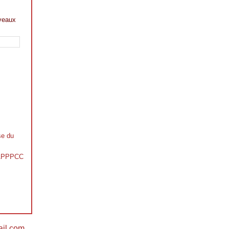
veaux
se du
s APPPCC
il.com