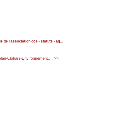
ie de l'association dce - statuts - ag...
ëlan-Clohars-Environnement,... >>