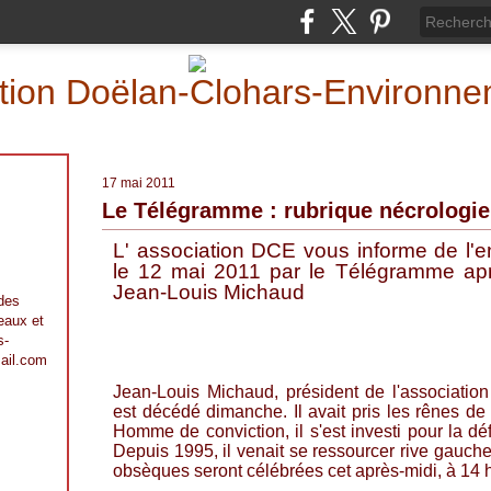
iation Doëlan-Clohars-Environn
17 mai 2011
Le Télégramme : rubrique nécrologie
L' association DCE vous informe de l'en
le 12 mai 2011 par le Télégramme ap
Jean-Louis Michaud
 des
 eaux et
s-
ail.com
J
ean-Louis Michaud, président de l'associatio
est décédé dimanche. Il avait pris les rênes de 
Homme de conviction, il s'est investi pour la dé
Depuis 1995, il venait se ressourcer rive gauche
obsèques seront célébrées cet après-midi, à 14 h 