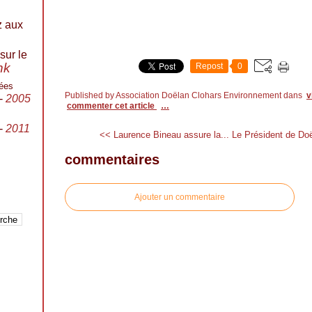
z aux
sur le
ink
Repost
0
ées
Published by Association Doëlan Clohars Environnement
dans
v
-
2005
commenter cet article
…
-
2011
<< Laurence Bineau assure la...
Le Président de Do
commentaires
Ajouter un commentaire