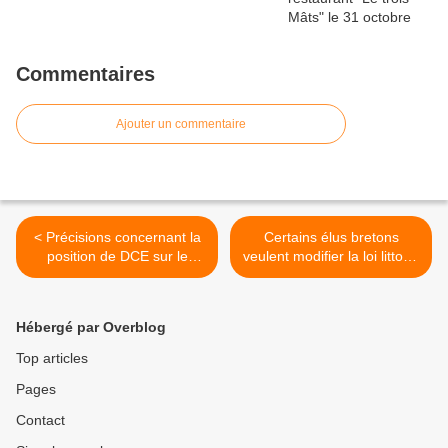
Commentaires
Ajouter un commentaire
< Précisions concernant la
Certains élus bretons
position de DCE sur le
veulent modifier la loi littoral
projet de parking
(suite....) Les Echos >
Kercorn/Keruster
Hébergé par Overblog
Top articles
Pages
Contact