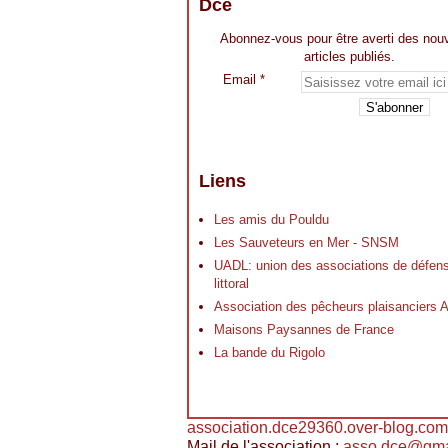
Dce
Abonnez-vous pour être averti des nou
articles publiés.
Email
Liens
Les amis du Pouldu
Les Sauveteurs en Mer - SNSM
UADL: union des associations de défen
littoral
Association des pêcheurs plaisancier
Maisons Paysannes de France
La bande du Rigolo
association.dce29360.over-blog.com
Mail de l'association :
asso.dce@gma