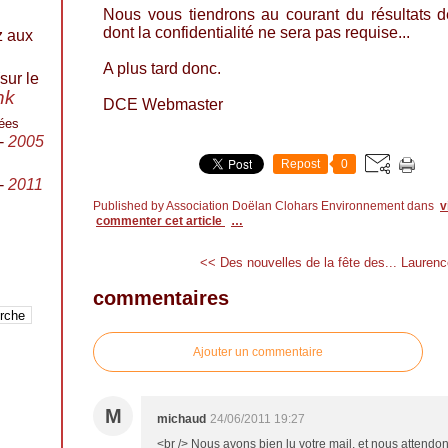
Nous vous tiendrons au courant du résultats de
dont la confidentialité ne sera pas requise...
z aux
A plus tard donc.
sur le
ink
DCE Webmaster
ées
-
2005
Repost
0
-
2011
Published by Association Doëlan Clohars Environnement
dans
v
commenter cet article
…
<< Des nouvelles de la fête des...
Laurenc
commentaires
Ajouter un commentaire
M
michaud
24/06/2011 19:27
<br /> Nous avons bien lu votre mail, et nous attendo