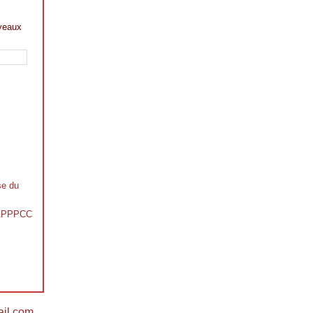
veaux
se du
s APPPCC
il.com