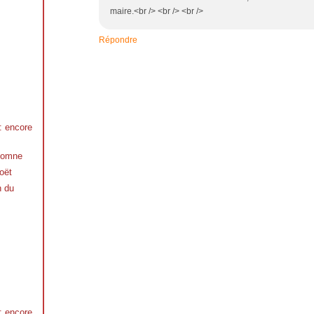
maire.<br /> <br /> <br />
Répondre
 : encore
utomne
oët
n du
 : encore