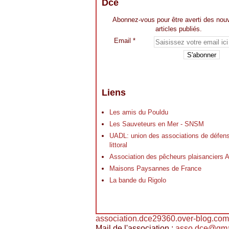
Dce
Abonnez-vous pour être averti des nou
articles publiés.
Email
Liens
Les amis du Pouldu
Les Sauveteurs en Mer - SNSM
UADL: union des associations de défen
littoral
Association des pêcheurs plaisancier
Maisons Paysannes de France
La bande du Rigolo
association.dce29360.over-blog.com
Mail de l'association :
asso.dce@gma