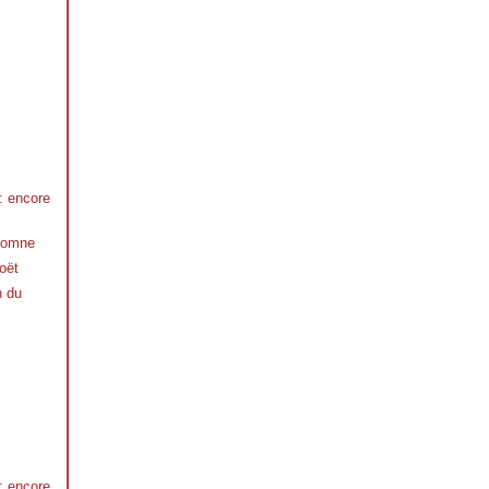
 : encore
utomne
oët
n du
 : encore