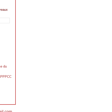
veaux
se du
s APPPCC
il.com