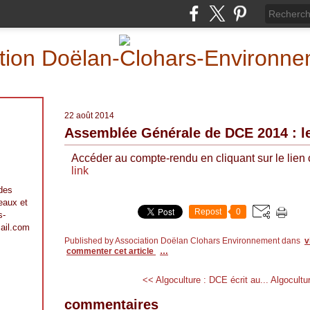
iation Doëlan-Clohars-Environn
22 août 2014
Assemblée Générale de DCE 2014 : l
Accéder au compte-rendu en cliquant sur le lien 
link
 des
 eaux et
Repost
0
s-
ail.com
Published by Association Doëlan Clohars Environnement
dans
v
commenter cet article
…
<< Algoculture : DCE écrit au...
Algocultu
commentaires