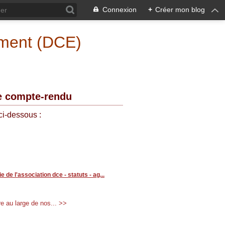
Connexion
+
Créer mon blog
ement (DCE)
e compte-rendu
ci-dessous :
ie de l'association dce - statuts - ag...
re au large de nos... >>