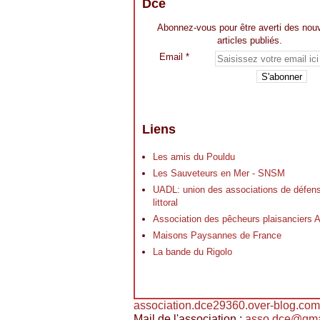
Dce
Abonnez-vous pour être averti des nou
articles publiés.
Email
Liens
Les amis du Pouldu
Les Sauveteurs en Mer - SNSM
UADL: union des associations de défen
littoral
Association des pêcheurs plaisancier
Maisons Paysannes de France
La bande du Rigolo
association.dce29360.over-blog.com
Mail de l'association :
asso.dce@gma