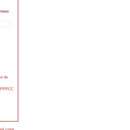
veaux
se du
s APPPCC
il.com