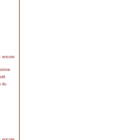
 : encore
utomne
oët
n du
 : encore