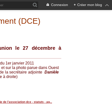
Connexion
+
Créer mon blog
ement (DCE)
union le 27 décembre à
 du 1er janvier 2011
e et sur la photo parue dans Ouest
de la secrétaire adjointe
Danièle
 à droite)
ie de l'association dce - statuts - ag...