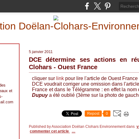
iation Doëlan-Clohars-Environn
5 janvier 2011
DCE détermine ses actions en ré
Clohars - Ouest France
cliquer sur
link
pour lire l'article de Ouest France
DCE voudrait corriger une omission dans l'articl
 des
France et dans le Télégramme : en effet la nom 
 eaux et
Dupuy
a été oublié (3ème sur la photo de gauche
s-
ail.com
Repost
0
Published by Association Doëlan Clohars Environnement
dans
v
commenter cet article
…