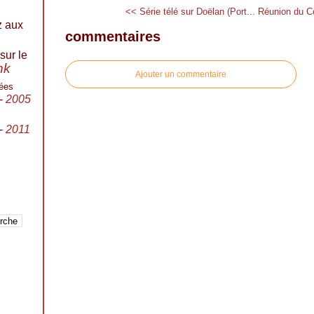
<< Série télé sur Doëlan (Port...
Réunion du Co
z aux
commentaires
sur le
ink
Ajouter un commentaire
ées
-
2005
-
2011