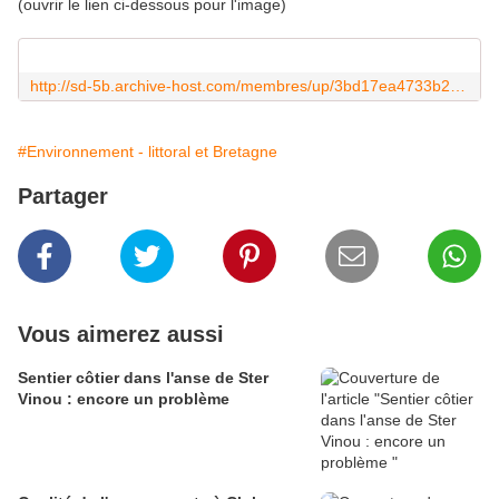
(ouvrir le lien ci-dessous pour l'image)
http://sd-5b.archive-host.com/membres/up/3bd17ea4733b22b8e07e8d304f336d4e6b1fc7a3/Algues_dossier_photos/La_treve.pdf
#Environnement - littoral et Bretagne
Partager
Vous aimerez aussi
Sentier côtier dans l'anse de Ster
Vinou : encore un problème