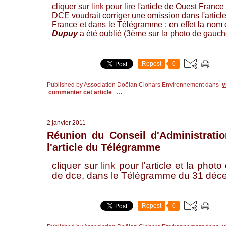
cliquer sur
link
pour lire l'article de Ouest France
DCE voudrait corriger une omission dans l'articl
France et dans le Télégramme : en effet la nom 
Dupuy
a été oublié (3ème sur la photo de gauche
Repost
0
Published by Association Doëlan Clohars Environnement
dans
v
commenter cet article
…
2 janvier 2011
Réunion du Conseil d'Administrati
l'article du Télégramme
cliquer sur
link
pour l'article et la photo
de dce, dans le Télégramme du 31 déc
Repost
0