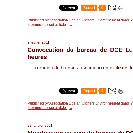
Repost
0
Published by Association Doëlan Clohars Environnement
dans
v
commenter cet article
…
2 février 2011
Convocation du bureau de DCE Lun
heures
La réunion du bureau aura lieu au domicile de 
Repost
0
Published by Association Doëlan Clohars Environnement
dans
v
commenter cet article
…
23 janvier 2011