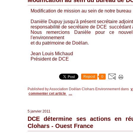
Modification au sein du bureau de D
Modification de mission au sein de notre bureau
Danièle Dupuy jusqu'à présent secrétaire adjoint
responsabilité de secrétaire de DCE succédant 
Nous remercions Danièle pour ce nouve
l'environnement
et du patrimoine de Doëlan.
Jean Louis Michaud
Président de DCE
Repost
0
Published by Association Doëlan Clohars Environnement
dans
v
commenter cet article
…
5 janvier 2011
DCE détermine ses actions en ré
Clohars - Ouest France