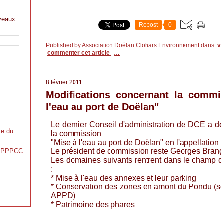
veaux
Repost
0
Published by Association Doëlan Clohars Environnement
dans
v
commenter cet article
…
8 février 2011
Modifications concernant la comm
l'eau au port de Doëlan"
Le dernier Conseil
d'a
dministration de DCE a dé
se du
la commission
"Mise à l'eau au port de
Doëlan
" en l'appellatio
Le président de commission reste Georges
Bran
s APPPCC
Les domaines suivants rentrent dans le champ
:
* Mise à l'eau des annexes et leur parking
* Conservation des zones en amont du Pondu (so
APPD)
* Patrimoine des phares