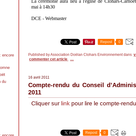
La cérémonie aura lieu à l'église de Clohars-Carnoët
mai à 14h30
DCE -
Webmaster
Repost
0
Published by Association Doëlan Clohars Environnement
dans
v
 : encore
commenter cet article
…
utomne
oët
16 avril 2011
n du
Compte-rendu du Conseil d’Adminis
2011
Cliquer sur
link
pour lire le compte-rend
Repost
0
 : encore