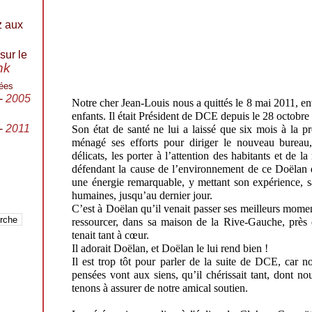
z aux
sur le
ink
ées
-
2005
Notre cher Jean-Louis nous a quittés le 8 mai 2011, en
enfants. Il était Président de DCE depuis le 28 octobre
-
2011
Son état de santé ne lui a laissé que six mois à la pr
ménagé ses efforts pour diriger le nouveau bureau
délicats, les porter à l’attention des habitants et de la
défendant la cause de l’environnement de ce Doëlan qu’
une énergie remarquable, y mettant son expérience, sa
humaines, jusqu’au dernier jour.
C’est à Doëlan qu’il venait passer ses meilleurs moment
ressourcer, dans sa maison de la Rive-Gauche, près d
tenait tant à cœur.
Il adorait Doëlan, et Doëlan le lui rend bien !
Il est trop tôt pour parler de la suite de DCE, car 
pensées vont aux siens, qu’il chérissait tant, dont n
tenons à assurer de notre amical soutien.