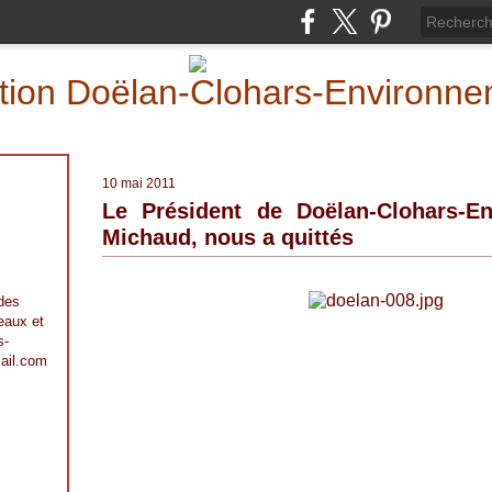
iation Doëlan-Clohars-Environn
10 mai 2011
Le Président de Doëlan-Clohars-En
Michaud, nous a quittés
 des
 eaux et
s-
ail.com